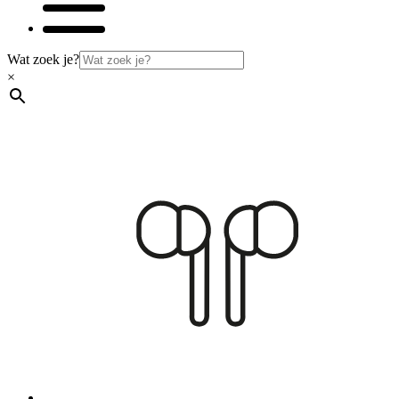
Wat zoek je?
×