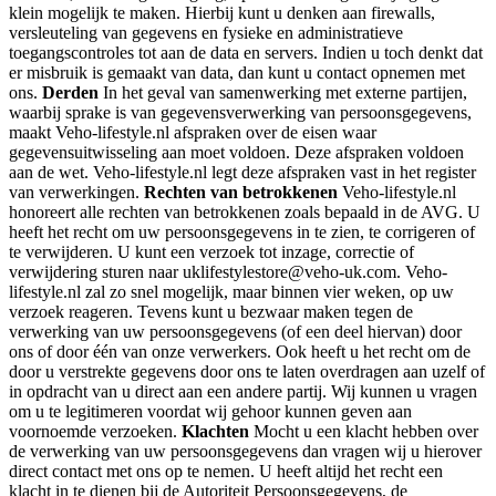
klein mogelijk te maken. Hierbij kunt u denken aan firewalls,
versleuteling van gegevens en fysieke en administratieve
toegangscontroles tot aan de data en servers. Indien u toch denkt dat
er misbruik is gemaakt van data, dan kunt u contact opnemen met
ons.
Derden
In het geval van samenwerking met externe partijen,
waarbij sprake is van gegevensverwerking van persoonsgegevens,
maakt Veho-lifestyle.nl afspraken over de eisen waar
gegevensuitwisseling aan moet voldoen. Deze afspraken voldoen
aan de wet. Veho-lifestyle.nl legt deze afspraken vast in het register
van verwerkingen.
Rechten van betrokkenen
Veho-lifestyle.nl
honoreert alle rechten van betrokkenen zoals bepaald in de AVG. U
heeft het recht om uw persoonsgegevens in te zien, te corrigeren of
te verwijderen. U kunt een verzoek tot inzage, correctie of
verwijdering sturen naar uklifestylestore@veho-uk.com. Veho-
lifestyle.nl zal zo snel mogelijk, maar binnen vier weken, op uw
verzoek reageren. Tevens kunt u bezwaar maken tegen de
verwerking van uw persoonsgegevens (of een deel hiervan) door
ons of door één van onze verwerkers. Ook heeft u het recht om de
door u verstrekte gegevens door ons te laten overdragen aan uzelf of
in opdracht van u direct aan een andere partij. Wij kunnen u vragen
om u te legitimeren voordat wij gehoor kunnen geven aan
voornoemde verzoeken.
Klachten
Mocht u een klacht hebben over
de verwerking van uw persoonsgegevens dan vragen wij u hierover
direct contact met ons op te nemen. U heeft altijd het recht een
klacht in te dienen bij de Autoriteit Persoonsgegevens, de