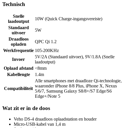
Technisch
Snelle
10W (Quick Charge-ingangsvereiste)
laadoutput
Standaard
5W
uitvoer
Draadloos
QPC Qi 1.2
opladen
Werkfrequentie
105-200KHz
5V/2A (Standaard uitvoer), 9V/1.8A (Snelle
Invoer
laadoutput)
Oplaad afstand
<8mm
Kabellengte
1.4m
Alle smartphones met draadloze Qi-technologie,
waaronder iPhone 8/8 Plus, iPhone X, Nexus
Compatibiliteit
5/6/7, Samsung Galaxy S8/8+/S7 Edge/S6
Edge+/Note 5
Wat zit er in de doos
Veho DS-4 draadloos oplaadstation en houder
Micro-USB-kabel van 1,4 m