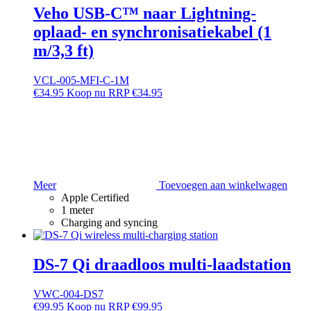
Veho USB-C™ naar Lightning-
oplaad- en synchronisatiekabel (1
m/3,3 ft)
VCL-005-MFI-C-1M
€
34.95
RRP
€
34.95
Meer
Toevoegen aan winkelwagen
Apple Certified
1 meter
Charging and syncing
DS-7 Qi draadloos multi-laadstation
VWC-004-DS7
€
99.95
RRP
€
99.95