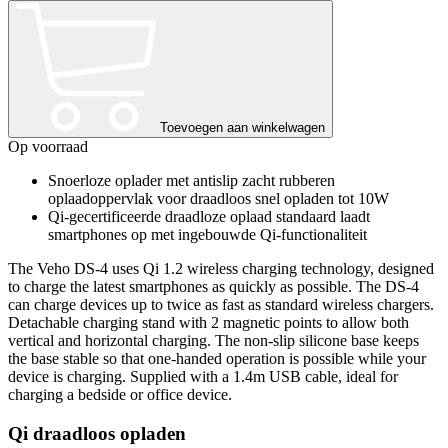
DS-
4
draadloos
oplaadstation
aantal
Toevoegen aan winkelwagen
Op voorraad
Snoerloze oplader met antislip zacht rubberen
oplaadoppervlak voor draadloos snel opladen tot 10W
Qi-gecertificeerde draadloze oplaad standaard laadt
smartphones op met ingebouwde Qi-functionaliteit
The Veho DS-4 uses Qi 1.2 wireless charging technology, designed
to charge the latest smartphones as quickly as possible. The DS-4
can charge devices up to twice as fast as standard wireless chargers.
Detachable charging stand with 2 magnetic points to allow both
vertical and horizontal charging. The non-slip silicone base keeps
the base stable so that one-handed operation is possible while your
device is charging. Supplied with a 1.4m USB cable, ideal for
charging a bedside or office device.
Qi draadloos opladen