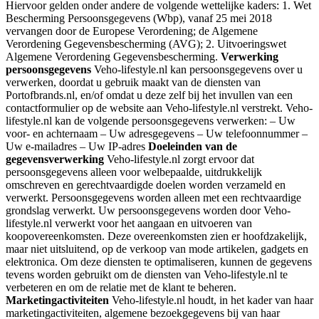
Hiervoor gelden onder andere de volgende wettelijke kaders: 1. Wet
Bescherming Persoonsgegevens (Wbp), vanaf 25 mei 2018
vervangen door de Europese Verordening; de Algemene
Verordening Gegevensbescherming (AVG); 2. Uitvoeringswet
Algemene Verordening Gegevensbescherming.
Verwerking
persoonsgegevens
Veho-lifestyle.nl kan persoonsgegevens over u
verwerken, doordat u gebruik maakt van de diensten van
Portofbrands.nl, en/of omdat u deze zelf bij het invullen van een
contactformulier op de website aan Veho-lifestyle.nl verstrekt. Veho-
lifestyle.nl kan de volgende persoonsgegevens verwerken: – Uw
voor- en achternaam – Uw adresgegevens – Uw telefoonnummer –
Uw e-mailadres – Uw IP-adres
Doeleinden van de
gegevensverwerking
Veho-lifestyle.nl zorgt ervoor dat
persoonsgegevens alleen voor welbepaalde, uitdrukkelijk
omschreven en gerechtvaardigde doelen worden verzameld en
verwerkt. Persoonsgegevens worden alleen met een rechtvaardige
grondslag verwerkt. Uw persoonsgegevens worden door Veho-
lifestyle.nl verwerkt voor het aangaan en uitvoeren van
koopovereenkomsten. Deze overeenkomsten zien er hoofdzakelijk,
maar niet uitsluitend, op de verkoop van mode artikelen, gadgets en
elektronica. Om deze diensten te optimaliseren, kunnen de gegevens
tevens worden gebruikt om de diensten van Veho-lifestyle.nl te
verbeteren en om de relatie met de klant te beheren.
Marketingactiviteiten
Veho-lifestyle.nl houdt, in het kader van haar
marketingactiviteiten, algemene bezoekgegevens bij van haar