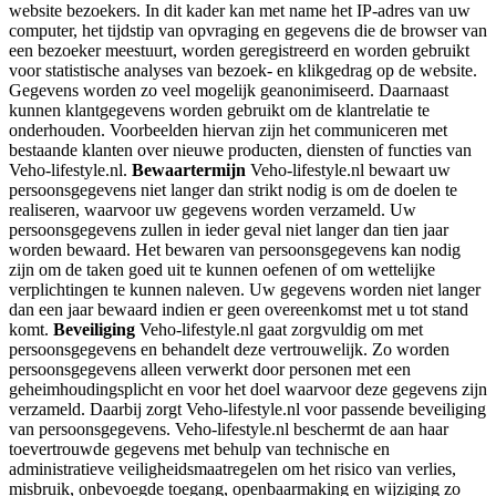
website bezoekers. In dit kader kan met name het IP-adres van uw
computer, het tijdstip van opvraging en gegevens die de browser van
een bezoeker meestuurt, worden geregistreerd en worden gebruikt
voor statistische analyses van bezoek- en klikgedrag op de website.
Gegevens worden zo veel mogelijk geanonimiseerd. Daarnaast
kunnen klantgegevens worden gebruikt om de klantrelatie te
onderhouden. Voorbeelden hiervan zijn het communiceren met
bestaande klanten over nieuwe producten, diensten of functies van
Veho-lifestyle.nl.
Bewaartermijn
Veho-lifestyle.nl bewaart uw
persoonsgegevens niet langer dan strikt nodig is om de doelen te
realiseren, waarvoor uw gegevens worden verzameld. Uw
persoonsgegevens zullen in ieder geval niet langer dan tien jaar
worden bewaard. Het bewaren van persoonsgegevens kan nodig
zijn om de taken goed uit te kunnen oefenen of om wettelijke
verplichtingen te kunnen naleven. Uw gegevens worden niet langer
dan een jaar bewaard indien er geen overeenkomst met u tot stand
komt.
Beveiliging
Veho-lifestyle.nl gaat zorgvuldig om met
persoonsgegevens en behandelt deze vertrouwelijk. Zo worden
persoonsgegevens alleen verwerkt door personen met een
geheimhoudingsplicht en voor het doel waarvoor deze gegevens zijn
verzameld. Daarbij zorgt Veho-lifestyle.nl voor passende beveiliging
van persoonsgegevens. Veho-lifestyle.nl beschermt de aan haar
toevertrouwde gegevens met behulp van technische en
administratieve veiligheidsmaatregelen om het risico van verlies,
misbruik, onbevoegde toegang, openbaarmaking en wijziging zo