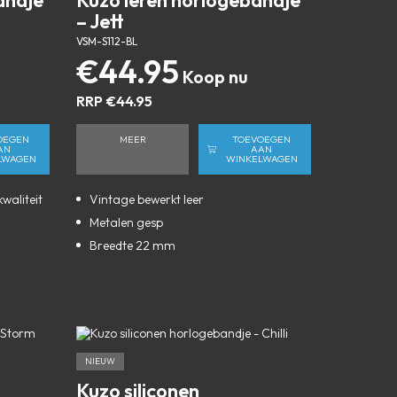
andje
Kuzo leren horlogebandje
– Jett
VSM-S112-BL
€
44.95
RRP
€
44.95
OEGEN
MEER
TOEVOEGEN
AN
AAN
LWAGEN
WINKELWAGEN
waliteit
Vintage bewerkt leer
Metalen gesp
Breedte 22 mm
NIEUW
Kuzo siliconen