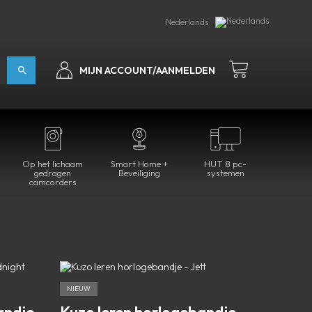
Nederlands
MIJN ACCOUNT/AANMELDEN
Op het lichaam
Smart Home +
HUT 8 pc-
gedragen
Beveiliging
systemen
camcorders
NIEUW