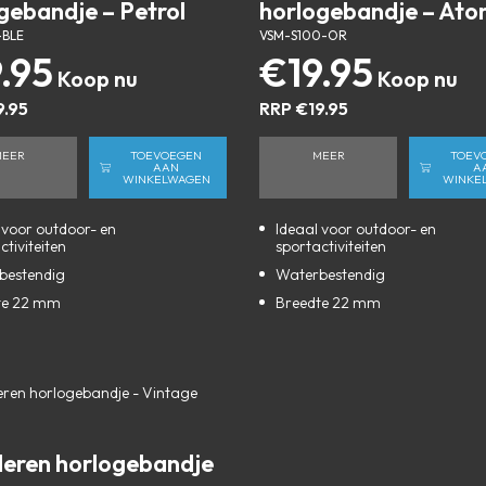
gebandje – Petrol
horlogebandje – Ato
-BLE
VSM-S100-OR
9.95
€
19.95
9.95
RRP
€
19.95
MEER
TOEVOEGEN
MEER
TOEV
AAN
A
WINKELWAGEN
WINKE
 voor outdoor- en
Ideaal voor outdoor- en
ctiviteiten
sportactiviteiten
bestendig
Waterbestendig
te 22 mm
Breedte 22 mm
leren horlogebandje