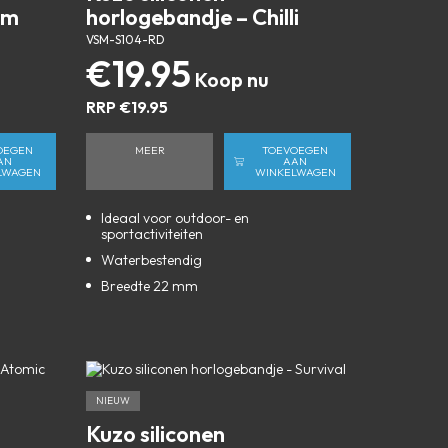
rm
horlogebandje – Chilli
VSM-S104-RD
€
19.95
RRP
€
19.95
OEGEN
MEER
TOEVOEGEN
AN
AAN
LWAGEN
WINKELWAGEN
Ideaal voor outdoor- en
sportactiviteiten
Waterbestendig
Breedte 22 mm
NIEUW
Kuzo siliconen