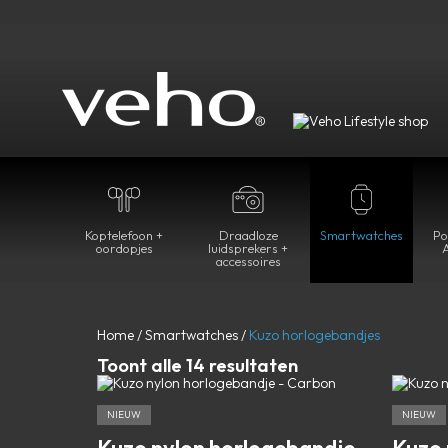
Koptelefoon +
Draadloze
Smartwatches
Po
oordopjes
luidsprekers +
A
accessoires
Home
/
Smartwatches
/
Kuzo horlogebandjes
Toont alle 14 resultaten
NIEUW
NIEUW