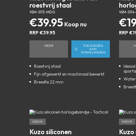
roestvrij staal
horl
VSM-S113-MDG
VSM-S114
€
39.95
€
1
RRP
€
39.95
RRP
€
1
MEER
TOEVOEGEN
AAN
WINKELWAGEN
Roestvrij staal
Ideaal
sporta
Fijn afgewerkt en machinaal bewerkt
Water
Breedte 22 mm
Breed
NIEUW
NIEUW
Kuzo siliconen
Kuzo 