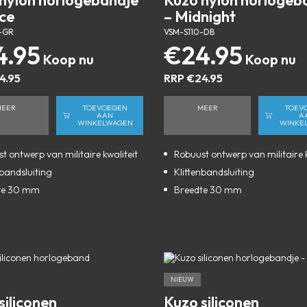
nylon horlogebandje
Kuzo nylon horlogeb
ce
– Midnight
-GR
VSM-S110-DB
4.95
€
24.95
4.95
RRP
€
24.95
MEER
TOEVOEGEN
MEER
TOEV
AAN
A
WINKELWAGEN
WINKE
t ontwerp van militaire kwaliteit
Robuust ontwerp van militaire k
nbandsluiting
Klittenbandsluiting
te 30 mm
Breedte 30 mm
NIEUW
siliconen
Kuzo siliconen