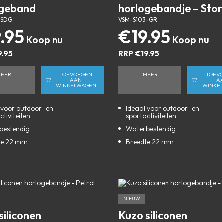
ogeband
horlogebandje – Sto
-SDG
VSM-S103-GR
9.95
€
19.95
9.95
RRP
€
19.95
MEER
TOEVOEGEN
MEER
TOEV
AAN
A
WINKELWAGEN
WINKE
 voor outdoor- en
Ideaal voor outdoor- en
ctiviteiten
sportactiviteiten
bestendig
Waterbestendig
te 22 mm
Breedte 22 mm
NIEUW
siliconen
Kuzo siliconen