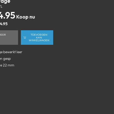
tage
TL
4.95
4.95
MEER
TOEVOEGEN
AAN
WINKELWAGEN
e bewerkt leer
en gesp
te 22 mm