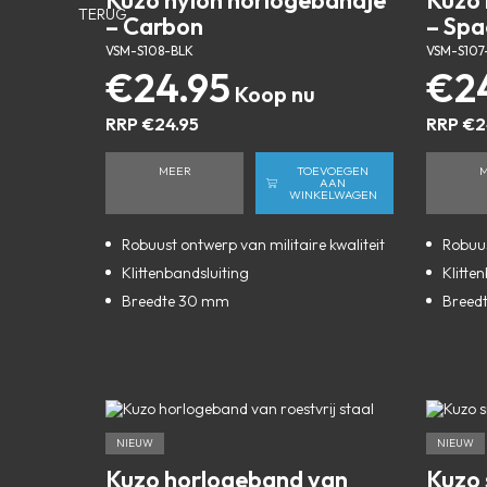
Kuzo nylon horlogebandje
Kuzo 
TERUG
– Carbon
– Spa
VSM-S108-BLK
VSM-S107
€
24.95
€
2
RRP
€
24.95
RRP
€
2
MEER
TOEVOEGEN
AAN
WINKELWAGEN
Robuust ontwerp van militaire kwaliteit
Robuus
Klittenbandsluiting
Klitte
Breedte 30 mm
Breed
NIEUW
NIEUW
Kuzo horlogeband van
Kuzo 