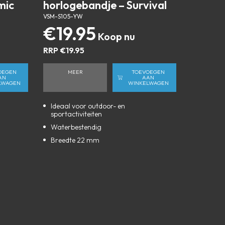
mic
horlogebandje – Survival
VSM-S105-YW
€
19.95
RRP
€
19.95
OEGEN
MEER
TOEVOEGEN
AN
AAN
LWAGEN
WINKELWAGEN
Ideaal voor outdoor- en
sportactiviteiten
Waterbestendig
Breedte 22 mm