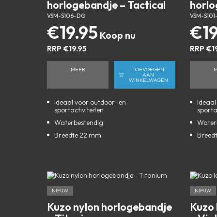
horlogebandje – Tactical
horlo
VSM-S106-DG
VSM-S101
€
19.95
€
1
RRP
€
19.95
RRP
€
1
MEER
TOEVOEGEN
AAN
WINKELWAGEN
Ideaal voor outdoor- en
Ideaal
sportactiviteiten
sporta
Waterbestendig
Water
Breedte 22 mm
Breed
NIEUW
NIEUW
Kuzo nylon horlogebandje
Kuzo 