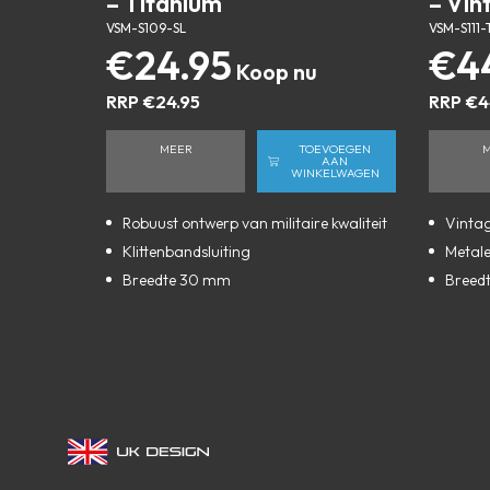
– Titanium
– Vin
VSM-S109-SL
VSM-S111-
€
24.95
€
4
RRP
€
24.95
RRP
€
4
MEER
TOEVOEGEN
AAN
WINKELWAGEN
Robuust ontwerp van militaire kwaliteit
Vintag
Klittenbandsluiting
Metal
Breedte 30 mm
Breed