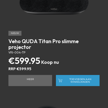
NIEUW
Veho QUDA Titan Pro slimme
projector
VPJ-004-TP
€
599.95
RRP
€
599.95
MEER
TOEVOEGEN AAN
WINKELWAGEN