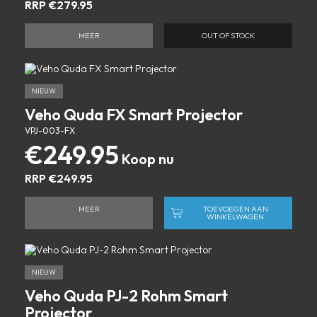
RRP
€
279.95
MEER
OUT OF STOCK
NIEUW
Veho Quda FX Smart Projector
VPJ-003-FX
€
249.95
RRP
€
249.95
MEER
TOEVOEGEN AAN
WINKELWAGEN
NIEUW
Veho Quda PJ-2 Rohm Smart
Projector