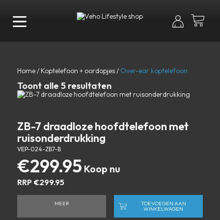
Home
/
Koptelefoon + oordopjes
/
Over-ear koptelefoon
Toont alle 5 resultaten
ZB-7 draadloze hoofdtelefoon met
ruisonderdrukking
VEP-024-ZB7-B
€
299.95
RRP
€
299.95
MEER
TOEVOEGEN AAN
WINKELWAGEN