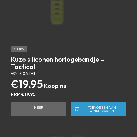
NIEUW
Kuzo siliconen horlogebandje –
Tactical
VSM-S106-DG
€
19.95
RRP
€
19.95
MEER
TOEVOEGEN AAN
WINKELWAGEN