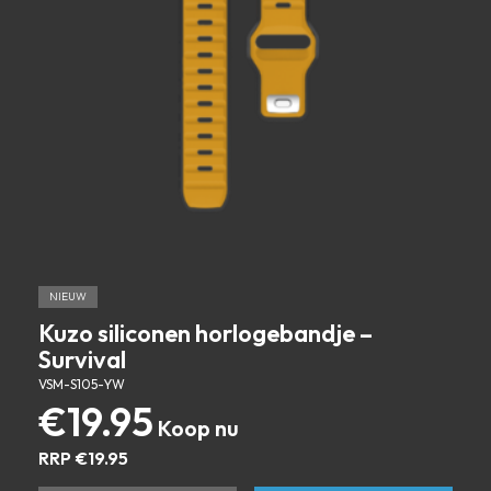
NIEUW
Kuzo siliconen horlogebandje –
Survival
VSM-S105-YW
€
19.95
RRP
€
19.95