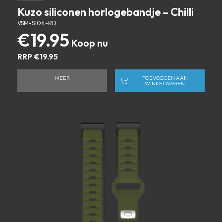
Kuzo siliconen horlogebandje – Chilli
VSM-S104-RD
€
19.95
RRP
€
19.95
MEER
TOEVOEGEN AAN
WINKELWAGEN