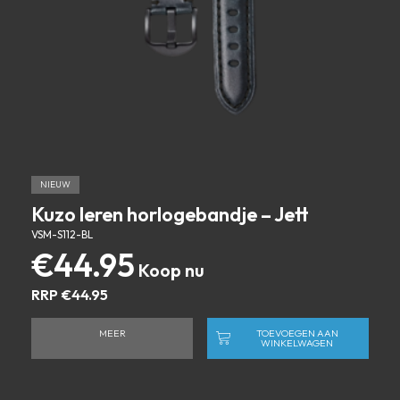
NIEUW
Kuzo leren horlogebandje – Jett
VSM-S112-BL
€
44.95
RRP
€
44.95
MEER
TOEVOEGEN AAN
WINKELWAGEN