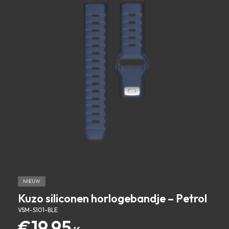
NIEUW
Kuzo siliconen horlogebandje – Petrol
VSM-S101-BLE
€
19.95