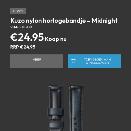
NIEUW
Kuzo nylon horlogebandje – Midnight
VSM-S110-DB
€
24.95
RRP
€
24.95
MEER
TOEVOEGEN AAN
WINKELWAGEN