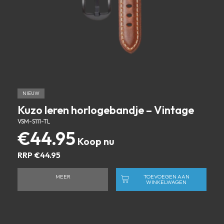
NIEUW
Kuzo leren horlogebandje – Vintage
VSM-S111-TL
€
44.95
RRP
€
44.95
MEER
TOEVOEGEN AAN
WINKELWAGEN