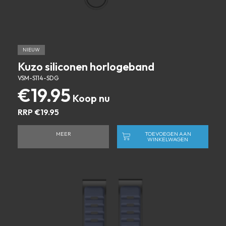
NIEUW
Kuzo siliconen horlogeband
VSM-S114-SDG
€
19.95
RRP
€
19.95
MEER
TOEVOEGEN AAN
WINKELWAGEN