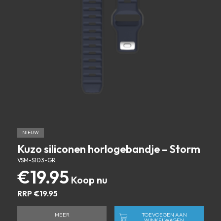
NIEUW
Kuzo siliconen horlogebandje – Storm
VSM-S103-GR
€
19.95
RRP
€
19.95
MEER
TOEVOEGEN AAN
WINKELWAGEN