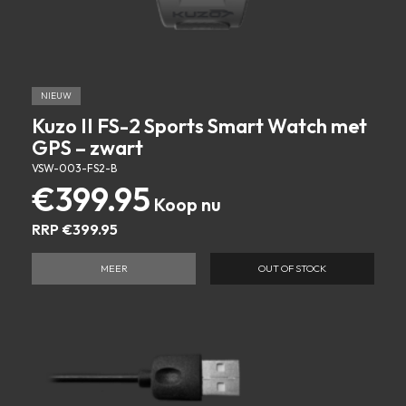
NIEUW
Kuzo II FS-2 Sports Smart Watch met
GPS – zwart
VSW-003-FS2-B
€
399.95
RRP
€
399.95
MEER
OUT OF STOCK