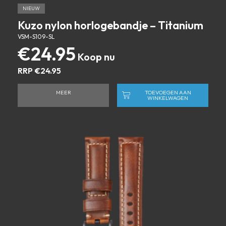
NIEUW
Kuzo nylon horlogebandje – Titanium
VSM-S109-SL
€
24.95
RRP
€
24.95
MEER
TOEVOEGEN AAN
WINKELWAGEN