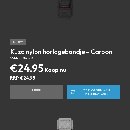
NIEUW
Kuzo nylon horlogebandje – Carbon
VSM-S108-BLK
€
24.95
RRP
€
24.95
MEER
TOEVOEGEN AAN
WINKELWAGEN