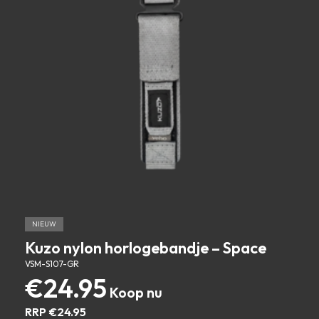
NIEUW
Kuzo nylon horlogebandje – Space
VSM-S107-GR
€
24.95
RRP
€
24.95