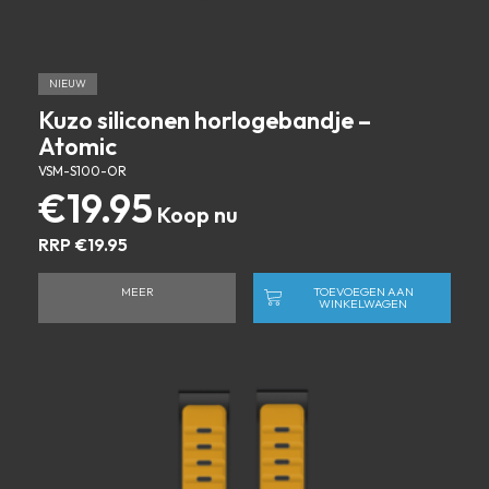
NIEUW
Kuzo siliconen horlogebandje –
Atomic
VSM-S100-OR
€
19.95
RRP
€
19.95
MEER
TOEVOEGEN AAN
WINKELWAGEN