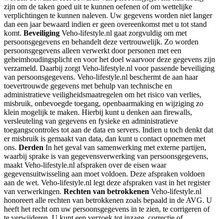
zijn om de taken goed uit te kunnen oefenen of om wettelijke
verplichtingen te kunnen naleven. Uw gegevens worden niet langer
dan een jaar bewaard indien er geen overeenkomst met u tot stand
komt.
Beveiliging
Veho-lifestyle.nl gaat zorgvuldig om met
persoonsgegevens en behandelt deze vertrouwelijk. Zo worden
persoonsgegevens alleen verwerkt door personen met een
geheimhoudingsplicht en voor het doel waarvoor deze gegevens zijn
verzameld. Daarbij zorgt Veho-lifestyle.nl voor passende beveiliging
van persoonsgegevens. Veho-lifestyle.nl beschermt de aan haar
toevertrouwde gegevens met behulp van technische en
administratieve veiligheidsmaatregelen om het risico van verlies,
misbruik, onbevoegde toegang, openbaarmaking en wijziging zo
klein mogelijk te maken. Hierbij kunt u denken aan firewalls,
versleuteling van gegevens en fysieke en administratieve
toegangscontroles tot aan de data en servers. Indien u toch denkt dat
er misbruik is gemaakt van data, dan kunt u contact opnemen met
ons.
Derden
In het geval van samenwerking met externe partijen,
waarbij sprake is van gegevensverwerking van persoonsgegevens,
maakt Veho-lifestyle.nl afspraken over de eisen waar
gegevensuitwisseling aan moet voldoen. Deze afspraken voldoen
aan de wet. Veho-lifestyle.nl legt deze afspraken vast in het register
van verwerkingen.
Rechten van betrokkenen
Veho-lifestyle.nl
honoreert alle rechten van betrokkenen zoals bepaald in de AVG. U
heeft het recht om uw persoonsgegevens in te zien, te corrigeren of
te verwijderen. U kunt een verzoek tot inzage, correctie of