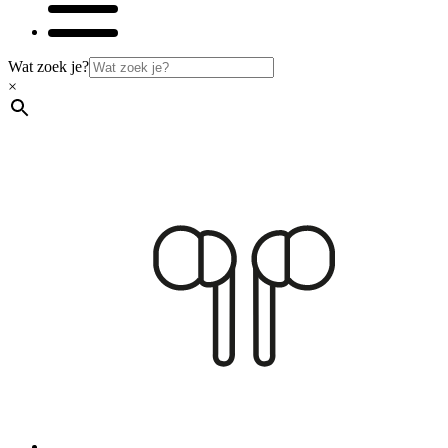
Wat zoek je?
×