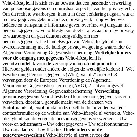
Veho-lifestyle.nl is zich ervan bewust dat een passende verwerking
van persoonsgegevens een onmisbaar aspect is van het privacyrecht.
Om dit recht te waarborgen, kunt u in deze verklaring nagaan wat er
met uw gegevens gebeurt. In deze privacyverklaring willen we
heldere en transparante informatie geven over hoe wij omgaan met
persoonsgegevens. Veho-lifestyle.nl doet er alles aan om uw privacy
te waarborgen en gaat daarom zorgvuldig om met
persoonsgegevens. De handelswijze van Veho-lifestyle.nl is in
overeenstemming met de huidige privacywetgeving, waaronder de
Algemene Verordening Gegevensbescherming.
Wettelijke kaders
voor de omgang met gegevens
Veho-lifestyle.nl is
verantwoordelijk voor de verkoop van non-food producten.
Hiervoor gelden onder andere de volgende wettelijke kaders: 1. Wet
Bescherming Persoonsgegevens (Wbp), vanaf 25 mei 2018
vervangen door de Europese Verordening; de Algemene
Verordening Gegevensbescherming (AVG); 2. Uitvoeringswet
Algemene Verordening Gegevensbescherming.
Verwerking
persoonsgegevens
Veho-lifestyle.nl kan persoonsgegevens over u
verwerken, doordat u gebruik maakt van de diensten van
Portofbrands.nl, en/of omdat u deze zelf bij het invullen van een
contactformulier op de website aan Veho-lifestyle.nl verstrekt. Veho-
lifestyle.nl kan de volgende persoonsgegevens verwerken: – Uw
voor- en achternaam – Uw adresgegevens – Uw telefoonnummer –
Uw e-mailadres – Uw IP-adres
Doeleinden van de
gegevensverwerking
Veho-lifestyle.nl zorgt ervoor dat