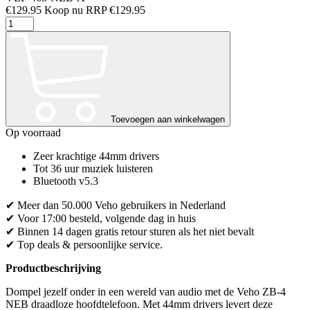
€
129.95
RRP
€
129.95
ZB-
4
NEB
draadloze
hoofdtelefoon
met
microfoon
aantal
Toevoegen aan winkelwagen
Op voorraad
Zeer krachtige 44mm drivers
Tot 36 uur muziek luisteren
Bluetooth v5.3
✔ Meer dan 50.000 Veho gebruikers in Nederland
✔ Voor 17:00 besteld, volgende dag in huis
✔ Binnen 14 dagen gratis retour sturen als het niet bevalt
✔ Top deals & persoonlijke service.
Productbeschrijving
Dompel jezelf onder in een wereld van audio met de Veho ZB-4
NEB draadloze hoofdtelefoon. Met 44mm drivers levert deze