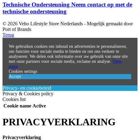
Technische Ondersteuning
Neem contact op met de
technische ondersteuning
© 2026 Veho Lifestyle Store Nederlands - Mogelijk gemaakt door
Port of Brands
Terug
We gebruiken cookies om inhoud en advertenties te personaliseren,
om functies voor sociale media te bieden en om ons verkeer te
analyseren. We delen ook informatie over uw gebruik van onze site
met onze partners voor sociale media, reclame en analyse.
View
more
Cookies settings
Accept
Privacy- en cookiebeleid
Privacy & Cookies policy
Cookies list
Cookie name
Active
PRIVACYVERKLARING
Privacyverklaring