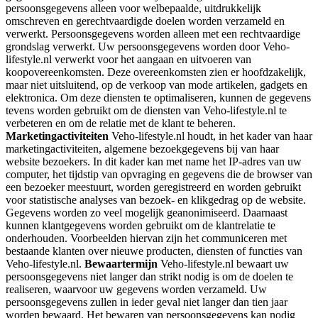
persoonsgegevens alleen voor welbepaalde, uitdrukkelijk
omschreven en gerechtvaardigde doelen worden verzameld en
verwerkt. Persoonsgegevens worden alleen met een rechtvaardige
grondslag verwerkt. Uw persoonsgegevens worden door Veho-
lifestyle.nl verwerkt voor het aangaan en uitvoeren van
koopovereenkomsten. Deze overeenkomsten zien er hoofdzakelijk,
maar niet uitsluitend, op de verkoop van mode artikelen, gadgets en
elektronica. Om deze diensten te optimaliseren, kunnen de gegevens
tevens worden gebruikt om de diensten van Veho-lifestyle.nl te
verbeteren en om de relatie met de klant te beheren.
Marketingactiviteiten
Veho-lifestyle.nl houdt, in het kader van haar
marketingactiviteiten, algemene bezoekgegevens bij van haar
website bezoekers. In dit kader kan met name het IP-adres van uw
computer, het tijdstip van opvraging en gegevens die de browser van
een bezoeker meestuurt, worden geregistreerd en worden gebruikt
voor statistische analyses van bezoek- en klikgedrag op de website.
Gegevens worden zo veel mogelijk geanonimiseerd. Daarnaast
kunnen klantgegevens worden gebruikt om de klantrelatie te
onderhouden. Voorbeelden hiervan zijn het communiceren met
bestaande klanten over nieuwe producten, diensten of functies van
Veho-lifestyle.nl.
Bewaartermijn
Veho-lifestyle.nl bewaart uw
persoonsgegevens niet langer dan strikt nodig is om de doelen te
realiseren, waarvoor uw gegevens worden verzameld. Uw
persoonsgegevens zullen in ieder geval niet langer dan tien jaar
worden bewaard. Het bewaren van persoonsgegevens kan nodig