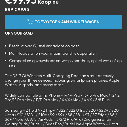
RRP
€
99.95
TOEVOEGEN AAN WINKELWAGEN
OP VOORRAAD
Beschikt over Qi snel draadloos opladen
Multi-laadstation voor maximaal drie apparaten
Compact en opvouwbaar ontwerp voor thuis, op het werk of op
reis
The DS-7 Qi Wireless Multi-Charging Pad can simultaneously
charge your three devices, including: Smartphone phones, Apple
Watch, Airpods, and many more.
Widely compatible with: iPhone – 14/14 Pro / 13/13 Pro Max / 12/12
Pro/12 Pro Max / 11/11 Pro Max / Xs/Xs Max / Xr/X / 8/8 Plus.
Samsung – Z Fold 4 / Z Flip 4 / S22 / S22 Ultra / S20 / S20+ / S20
Ultra / S10 / S10+ / S10e / S9 / S9+ / S8 / S8+ / S7 / S7 Edge / S6 /
S6+ / Note 10/9/ 8. AirPods – 3/2/2 Pro/Pro (2nd generation)
Galaxy Buds / Buds + / Buds Pro / Buds Live Apple Watch – Ultra