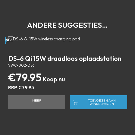
ANDERE SUGGESTIES…
EDING!
DS-6 Qi 15W draadloos oplaadstation
VWC-002-DS6
V
€
79.95
RRP
€
79.95
MEER
TOEVOEGEN AAN
WINKELWAGEN