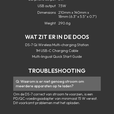
USB output
7.5W
Dimensions
210mm x 140mm x
18mm (6.3" x 5.5" x 0.7")
Weight
290.6g
WAT ZIT ER IN DE DOOS
DS-7 Qi Wireless Multi-charging Station
1M USB-C Charging Cable
Multi-lingual Quick Start Guide
TROUBLESHOOTING
Waarom is er niet genoeg stroom om
meerdere apparaten op te laden?
Om de DS-7 correct van stroom te voorzien, is een
PD/QC-voedingsadapter van minimaal 15 W vereist.
Dit voorkomt problemen met het opladen.