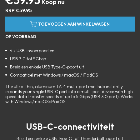
RRP
€
59.95
TOEVOEGEN AAN WINKELWAGEN
OP VOORRAAD
4 x USB-invoerpoorten
USB 3.0 tot 5Gbsp
Breid een enkele USB Type-C-poort uit
Compatibel met Windows / macOS / iPadOS
The ultra-thin, aluminum TA-4 multi-port mini hub instantly
expands your single USB-C port into a multi-port device with high-
speed data transfer speeds of up to 5 Gbps (USB 3.0 port). Works
with Windows/macOS/iPadOS.
USB-C-connectiviteit
Breid een enkele USB Type-C- of Thunderbolt-poort uit