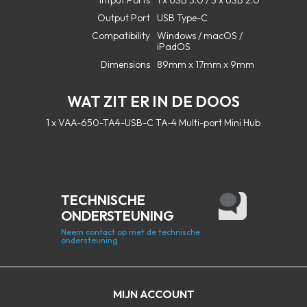
Intput Ports
1 x USB 3.0 / 3 x USB 2.0
Output Port
USB Type-C
Compatibility
Windows / macOS /
iPadOS
Dimensions
89mm x 17mm x 9mm
WAT ZIT ER IN DE DOOS
1 x VAA-650-TA4-USB-C TA-4 Multi-port Mini Hub
TECHNISCHE
ONDERSTEUNING
Neem contact op met de technische
ondersteuning
MIJN ACCOUNT