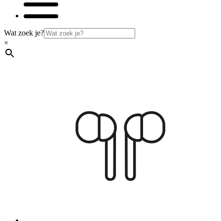
Wat zoek je?
×