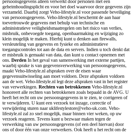
persoonsgegevens alleen verwerkt door personen met een
geheimhoudingsplicht en voor het doel waarvoor deze gegevens zijn
verzameld. Daarbij zorgt Veho-lifestyle.nl voor passende beveiliging
van persoonsgegevens. Veho-lifestyle.nl beschermt de aan haar
toevertrouwde gegevens met behulp van technische en
administratieve veiligheidsmaatregelen om het risico van verlies,
misbruik, onbevoegde toegang, openbaarmaking en wijziging zo
klein mogelijk te maken. Hierbij kunt u denken aan firewalls,
versleuteling van gegevens en fysieke en administratieve
toegangscontroles tot aan de data en servers. Indien u toch denkt dat
er misbruik is gemaakt van data, dan kunt u contact opnemen met
ons.
Derden
In het geval van samenwerking met externe partijen,
waarbij sprake is van gegevensverwerking van persoonsgegevens,
maakt Veho-lifestyle.nl afspraken over de eisen waar
gegevensuitwisseling aan moet voldoen. Deze afspraken voldoen
aan de wet. Veho-lifestyle.nl legt deze afspraken vast in het register
van verwerkingen.
Rechten van betrokkenen
Veho-lifestyle.nl
honoreert alle rechten van betrokkenen zoals bepaald in de AVG. U
heeft het recht om uw persoonsgegevens in te zien, te corrigeren of
te verwijderen. U kunt een verzoek tot inzage, correctie of
verwijdering sturen naar uklifestylestore@veho-uk.com. Veho-
lifestyle.nl zal zo snel mogelijk, maar binnen vier weken, op uw
verzoek reageren. Tevens kunt u bezwaar maken tegen de
verwerking van uw persoonsgegevens (of een deel hiervan) door
ons of door één van onze verwerkers. Ook heeft u het recht om de