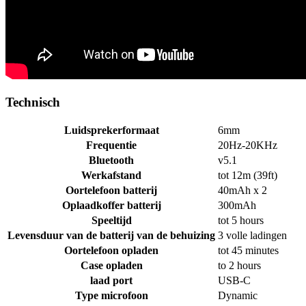
Technisch
Luidsprekerformaat
6mm
Frequentie
20Hz-20KHz
Bluetooth
v5.1
Werkafstand
tot 12m (39ft)
Oortelefoon batterij
40mAh x 2
Oplaadkoffer batterij
300mAh
Speeltijd
tot 5 hours
Levensduur van de batterij van de behuizing
3 volle ladingen
Oortelefoon opladen
tot 45 minutes
Case opladen
to 2 hours
laad port
USB-C
Type microfoon
Dynamic