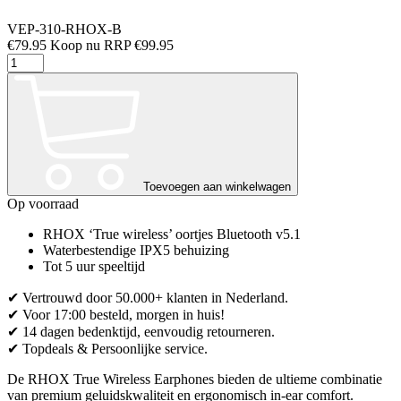
VEP-310-RHOX-B
€
79.95
RRP
€
99.95
RHOX
True
Wireless
Earphones
–
Carbon
Black
aantal
Toevoegen aan winkelwagen
Op voorraad
RHOX ‘True wireless’ oortjes Bluetooth v5.1
Waterbestendige IPX5 behuizing
Tot 5 uur speeltijd
✔ Vertrouwd door 50.000+ klanten in Nederland.
✔ Voor 17:00 besteld, morgen in huis!
✔ 14 dagen bedenktijd, eenvoudig retourneren.
✔ Topdeals & Persoonlijke service.
De RHOX True Wireless Earphones bieden de ultieme combinatie
van premium geluidskwaliteit en ergonomisch in-ear comfort.