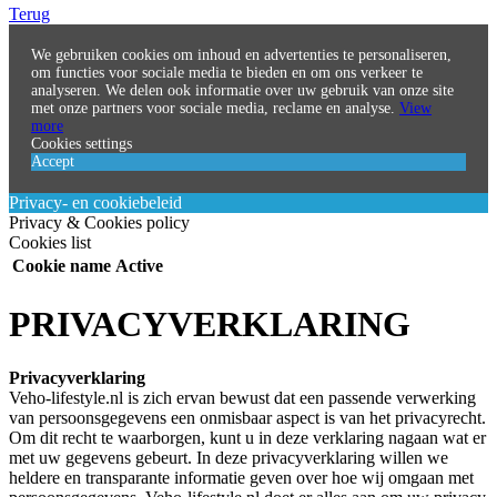
Terug
We gebruiken cookies om inhoud en advertenties te personaliseren,
om functies voor sociale media te bieden en om ons verkeer te
analyseren. We delen ook informatie over uw gebruik van onze site
met onze partners voor sociale media, reclame en analyse.
View
more
Cookies settings
Accept
Privacy- en cookiebeleid
Privacy & Cookies policy
Cookies list
Cookie name
Active
PRIVACYVERKLARING
Privacyverklaring
Veho-lifestyle.nl is zich ervan bewust dat een passende verwerking
van persoonsgegevens een onmisbaar aspect is van het privacyrecht.
Om dit recht te waarborgen, kunt u in deze verklaring nagaan wat er
met uw gegevens gebeurt. In deze privacyverklaring willen we
heldere en transparante informatie geven over hoe wij omgaan met