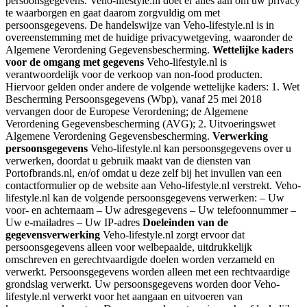
persoonsgegevens. Veho-lifestyle.nl doet er alles aan om uw privacy
te waarborgen en gaat daarom zorgvuldig om met
persoonsgegevens. De handelswijze van Veho-lifestyle.nl is in
overeenstemming met de huidige privacywetgeving, waaronder de
Algemene Verordening Gegevensbescherming.
Wettelijke kaders
voor de omgang met gegevens
Veho-lifestyle.nl is
verantwoordelijk voor de verkoop van non-food producten.
Hiervoor gelden onder andere de volgende wettelijke kaders: 1. Wet
Bescherming Persoonsgegevens (Wbp), vanaf 25 mei 2018
vervangen door de Europese Verordening; de Algemene
Verordening Gegevensbescherming (AVG); 2. Uitvoeringswet
Algemene Verordening Gegevensbescherming.
Verwerking
persoonsgegevens
Veho-lifestyle.nl kan persoonsgegevens over u
verwerken, doordat u gebruik maakt van de diensten van
Portofbrands.nl, en/of omdat u deze zelf bij het invullen van een
contactformulier op de website aan Veho-lifestyle.nl verstrekt. Veho-
lifestyle.nl kan de volgende persoonsgegevens verwerken: – Uw
voor- en achternaam – Uw adresgegevens – Uw telefoonnummer –
Uw e-mailadres – Uw IP-adres
Doeleinden van de
gegevensverwerking
Veho-lifestyle.nl zorgt ervoor dat
persoonsgegevens alleen voor welbepaalde, uitdrukkelijk
omschreven en gerechtvaardigde doelen worden verzameld en
verwerkt. Persoonsgegevens worden alleen met een rechtvaardige
grondslag verwerkt. Uw persoonsgegevens worden door Veho-
lifestyle.nl verwerkt voor het aangaan en uitvoeren van