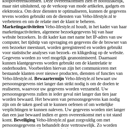
koopovereenkomsten. Deze overeenkomsten zien er hoofdzakelijk,
maar niet uitsluitend, op de verkoop van mode artikelen, gadgets en
elektronica. Om deze diensten te optimaliseren, kunnen de gegevens
tevens worden gebruikt om de diensten van Veho-lifestyle.nl te
verbeteren en om de relatie met de klant te beheren.
Marketingactiviteiten
Veho-lifestyle.nl houdt, in het kader van haar
marketingactiviteiten, algemene bezoekgegevens bij van haar
website bezoekers. In dit kader kan met name het IP-adres van uw
computer, het tijdstip van opvraging en gegevens die de browser van
een bezoeker meestuurt, worden geregistreerd en worden gebruikt
voor statistische analyses van bezoek- en klikgedrag op de website.
Gegevens worden zo veel mogelijk geanonimiseerd. Daarnaast
kunnen klantgegevens worden gebruikt om de klantrelatie te
onderhouden. Voorbeelden hiervan zijn het communiceren met
bestaande klanten over nieuwe producten, diensten of functies van
Veho-lifestyle.nl.
Bewaartermijn
Veho-lifestyle.nl bewaart uw
persoonsgegevens niet langer dan strikt nodig is om de doelen te
realiseren, waarvoor uw gegevens worden verzameld. Uw
persoonsgegevens zullen in ieder geval niet langer dan tien jaar
worden bewaard. Het bewaren van persoonsgegevens kan nodig
zijn om de taken goed uit te kunnen oefenen of om wettelijke
verplichtingen te kunnen naleven. Uw gegevens worden niet langer
dan een jaar bewaard indien er geen overeenkomst met u tot stand
komt.
Beveiliging
Veho-lifestyle.nl gaat zorgvuldig om met
persoonsgegevens en behandelt deze vertrouwelijk. Zo worden