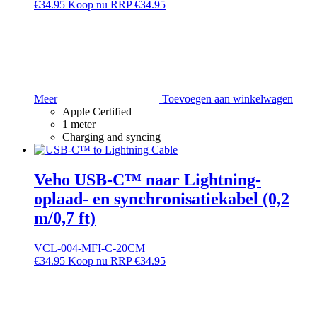
€
34.95
RRP
€
34.95
Meer
Toevoegen aan winkelwagen
Apple Certified
1 meter
Charging and syncing
Veho USB-C™ naar Lightning-
oplaad- en synchronisatiekabel (0,2
m/0,7 ft)
VCL-004-MFI-C-20CM
€
34.95
RRP
€
34.95