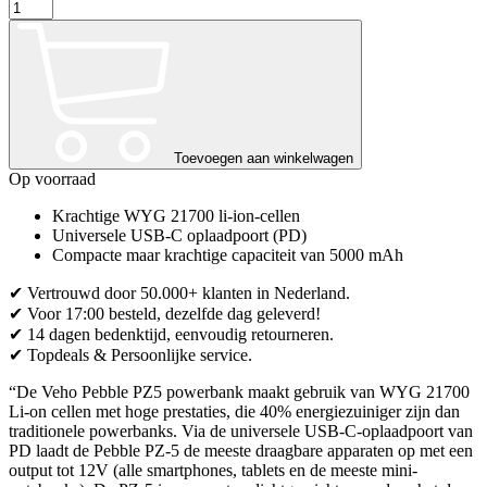
Pebble
PZ5
Powerbank
-
5.000
mAh
aantal
Toevoegen aan winkelwagen
Op voorraad
Krachtige WYG 21700 li-ion-cellen
Universele USB-C oplaadpoort (PD)
Compacte maar krachtige capaciteit van 5000 mAh
✔ Vertrouwd door 50.000+ klanten in Nederland.
✔ Voor 17:00 besteld, dezelfde dag geleverd!
✔ 14 dagen bedenktijd, eenvoudig retourneren.
✔ Topdeals & Persoonlijke service.
“De Veho Pebble PZ5 powerbank maakt gebruik van WYG 21700
Li-on cellen met hoge prestaties, die 40% energiezuiniger zijn dan
traditionele powerbanks. Via de universele USB-C-oplaadpoort van
PD laadt de Pebble PZ-5 de meeste draagbare apparaten op met een
output tot 12V (alle smartphones, tablets en de meeste mini-