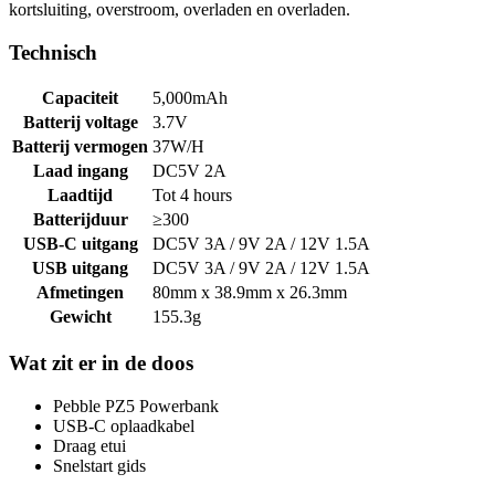
kortsluiting, overstroom, overladen en overladen.
Technisch
Capaciteit
5,000mAh
Batterij voltage
3.7V
Batterij vermogen
37W/H
Laad ingang
DC5V 2A
Laadtijd
Tot 4 hours
Batterijduur
≥300
USB-C uitgang
DC5V 3A / 9V 2A / 12V 1.5A
USB uitgang
DC5V 3A / 9V 2A / 12V 1.5A
Afmetingen
80mm x 38.9mm x 26.3mm
Gewicht
155.3g
Wat zit er in de doos
Pebble PZ5 Powerbank
USB-C oplaadkabel
Draag etui
Snelstart gids