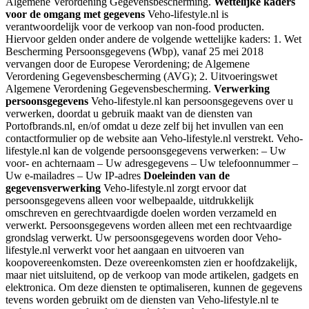
Algemene Verordening Gegevensbescherming.
Wettelijke kaders
voor de omgang met gegevens
Veho-lifestyle.nl is
verantwoordelijk voor de verkoop van non-food producten.
Hiervoor gelden onder andere de volgende wettelijke kaders: 1. Wet
Bescherming Persoonsgegevens (Wbp), vanaf 25 mei 2018
vervangen door de Europese Verordening; de Algemene
Verordening Gegevensbescherming (AVG); 2. Uitvoeringswet
Algemene Verordening Gegevensbescherming.
Verwerking
persoonsgegevens
Veho-lifestyle.nl kan persoonsgegevens over u
verwerken, doordat u gebruik maakt van de diensten van
Portofbrands.nl, en/of omdat u deze zelf bij het invullen van een
contactformulier op de website aan Veho-lifestyle.nl verstrekt. Veho-
lifestyle.nl kan de volgende persoonsgegevens verwerken: – Uw
voor- en achternaam – Uw adresgegevens – Uw telefoonnummer –
Uw e-mailadres – Uw IP-adres
Doeleinden van de
gegevensverwerking
Veho-lifestyle.nl zorgt ervoor dat
persoonsgegevens alleen voor welbepaalde, uitdrukkelijk
omschreven en gerechtvaardigde doelen worden verzameld en
verwerkt. Persoonsgegevens worden alleen met een rechtvaardige
grondslag verwerkt. Uw persoonsgegevens worden door Veho-
lifestyle.nl verwerkt voor het aangaan en uitvoeren van
koopovereenkomsten. Deze overeenkomsten zien er hoofdzakelijk,
maar niet uitsluitend, op de verkoop van mode artikelen, gadgets en
elektronica. Om deze diensten te optimaliseren, kunnen de gegevens
tevens worden gebruikt om de diensten van Veho-lifestyle.nl te