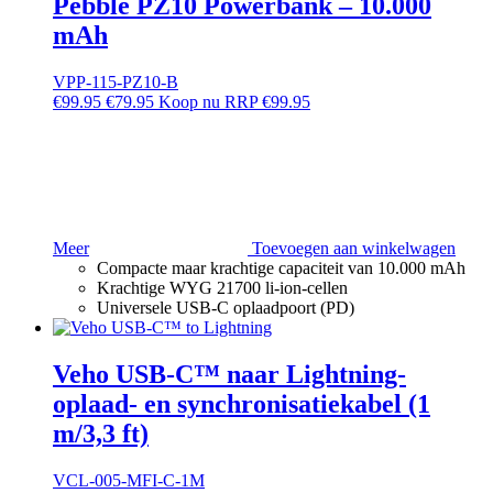
Pebble PZ10 Powerbank – 10.000
mAh
VPP-115-PZ10-B
€
99.95
€
79.95
RRP
€
99.95
Meer
Toevoegen aan winkelwagen
Compacte maar krachtige capaciteit van 10.000 mAh
Krachtige WYG 21700 li-ion-cellen
Universele USB-C oplaadpoort (PD)
Veho USB-C™ naar Lightning-
oplaad- en synchronisatiekabel (1
m/3,3 ft)
VCL-005-MFI-C-1M