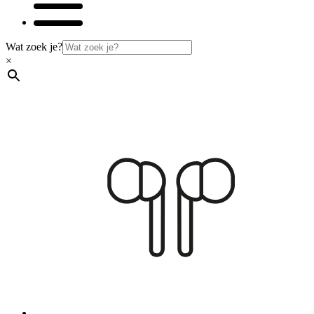
Wat zoek je?
×