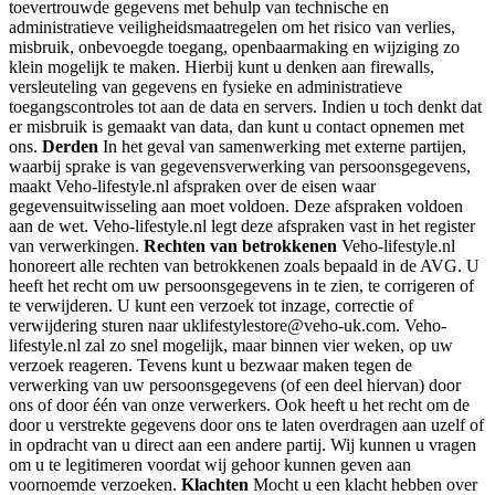
toevertrouwde gegevens met behulp van technische en
administratieve veiligheidsmaatregelen om het risico van verlies,
misbruik, onbevoegde toegang, openbaarmaking en wijziging zo
klein mogelijk te maken. Hierbij kunt u denken aan firewalls,
versleuteling van gegevens en fysieke en administratieve
toegangscontroles tot aan de data en servers. Indien u toch denkt dat
er misbruik is gemaakt van data, dan kunt u contact opnemen met
ons.
Derden
In het geval van samenwerking met externe partijen,
waarbij sprake is van gegevensverwerking van persoonsgegevens,
maakt Veho-lifestyle.nl afspraken over de eisen waar
gegevensuitwisseling aan moet voldoen. Deze afspraken voldoen
aan de wet. Veho-lifestyle.nl legt deze afspraken vast in het register
van verwerkingen.
Rechten van betrokkenen
Veho-lifestyle.nl
honoreert alle rechten van betrokkenen zoals bepaald in de AVG. U
heeft het recht om uw persoonsgegevens in te zien, te corrigeren of
te verwijderen. U kunt een verzoek tot inzage, correctie of
verwijdering sturen naar uklifestylestore@veho-uk.com. Veho-
lifestyle.nl zal zo snel mogelijk, maar binnen vier weken, op uw
verzoek reageren. Tevens kunt u bezwaar maken tegen de
verwerking van uw persoonsgegevens (of een deel hiervan) door
ons of door één van onze verwerkers. Ook heeft u het recht om de
door u verstrekte gegevens door ons te laten overdragen aan uzelf of
in opdracht van u direct aan een andere partij. Wij kunnen u vragen
om u te legitimeren voordat wij gehoor kunnen geven aan
voornoemde verzoeken.
Klachten
Mocht u een klacht hebben over