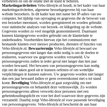
verbeteren en om de relatie met de klant te beheren.
Marketingactiviteiten
Veho-lifestyle.nl houdt, in het kader van haar
marketingactiviteiten, algemene bezoekgegevens bij van haar
website bezoekers. In dit kader kan met name het IP-adres van uw
computer, het tijdstip van opvraging en gegevens die de browser van
een bezoeker meestuurt, worden geregistreerd en worden gebruikt
voor statistische analyses van bezoek- en klikgedrag op de website.
Gegevens worden zo veel mogelijk geanonimiseerd. Daarnaast
kunnen klantgegevens worden gebruikt om de klantrelatie te
onderhouden. Voorbeelden hiervan zijn het communiceren met
bestaande klanten over nieuwe producten, diensten of functies van
Veho-lifestyle.nl.
Bewaartermijn
Veho-lifestyle.nl bewaart uw
persoonsgegevens niet langer dan strikt nodig is om de doelen te
realiseren, waarvoor uw gegevens worden verzameld. Uw
persoonsgegevens zullen in ieder geval niet langer dan tien jaar
worden bewaard. Het bewaren van persoonsgegevens kan nodig
zijn om de taken goed uit te kunnen oefenen of om wettelijke
verplichtingen te kunnen naleven. Uw gegevens worden niet langer
dan een jaar bewaard indien er geen overeenkomst met u tot stand
komt.
Beveiliging
Veho-lifestyle.nl gaat zorgvuldig om met
persoonsgegevens en behandelt deze vertrouwelijk. Zo worden
persoonsgegevens alleen verwerkt door personen met een
geheimhoudingsplicht en voor het doel waarvoor deze gegevens zijn
verzameld. Daarbij zorgt Veho-lifestyle.nl voor passende beveiliging
van persoonsgegevens. Veho-lifestyle.nl beschermt de aan haar