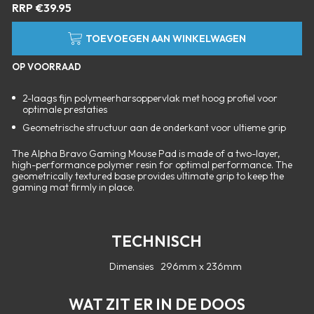
RRP
€
39.95
TOEVOEGEN AAN WINKELWAGEN
OP VOORRAAD
2-laags fijn polymeerharsoppervlak met hoog profiel voor
optimale prestaties
Geometrische structuur aan de onderkant voor ultieme grip
The Alpha Bravo Gaming Mouse Pad is made of a two-layer,
high-performance polymer resin for optimal performance. The
geometrically textured base provides ultimate grip to keep the
gaming mat firmly in place.
TECHNISCH
Dimensies
296mm x 236mm
WAT ZIT ER IN DE DOOS