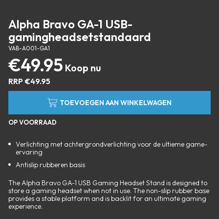
Alpha Bravo GA-1 USB-
gamingheadsetstandaard
VAB-A001-GA1
€
49.95
RRP
€
49.95
TOEVOEGEN AAN WINKELWAGEN
OP VOORRAAD
Verlichting met achtergrondverlichting voor de ultieme game-
ervaring
Antislip rubberen basis
The Alpha Bravo GA-1 USB Gaming Headset Stand is designed to
store a gaming headset when not in use. The non-slip rubber base
provides a stable platform and is backlit for an ultimate gaming
experience.